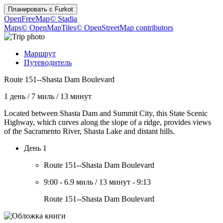
Планировать с
Furkot
OpenFreeMap
© Stadia
Maps
© OpenMapTiles
© OpenStreetMap contributors
Маршрут
Путеводитель
Route 151--Shasta Dam Boulevard
1 день
/
7 миль
/
13 минут
Located between Shasta Dam and Summit City, this State Scenic
Highway, which curves along the slope of a ridge, provides views
of the Sacramento River, Shasta Lake and distant hills.
День 1
Route 151--Shasta Dam Boulevard
9:00
-
6.9 миль
/
13 минут
-
9:13
Route 151--Shasta Dam Boulevard