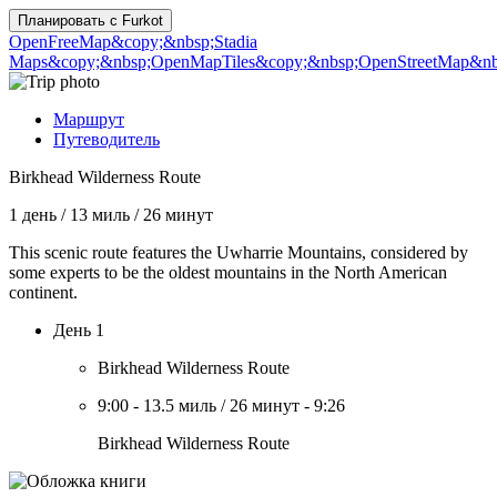
Планировать с
Furkot
OpenFreeMap
&copy;&nbsp;Stadia
Maps
&copy;&nbsp;OpenMapTiles
&copy;&nbsp;OpenStreetMap&nbs
Маршрут
Путеводитель
Birkhead Wilderness Route
1 день
/
13 миль
/
26 минут
This scenic route features the Uwharrie Mountains, considered by
some experts to be the oldest mountains in the North American
continent.
День 1
Birkhead Wilderness Route
9:00
-
13.5 миль
/
26 минут
-
9:26
Birkhead Wilderness Route