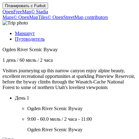
Планировать с
Furkot
OpenFreeMap
© Stadia
Maps
© OpenMapTiles
© OpenStreetMap contributors
Маршрут
Путеводитель
Ogden River Scenic Byway
1 день
/
60 миль
/
2 часа
Visitors journeying up this narrow canyon enjoy alpine beauty,
excellent recreational opportunities at sparkling Pineview Reservoir,
before the byway climbs through the Wasatch-Cache National
Forest to some of northern Utah's loveliest viewpoints
День 1
Ogden River Scenic Byway
9:00
-
60.0 миль
/
2 часа
-
11:00
Ogden River Scenic Byway