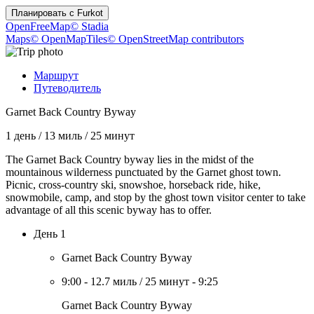
Планировать с
Furkot
OpenFreeMap
© Stadia
Maps
© OpenMapTiles
© OpenStreetMap contributors
Маршрут
Путеводитель
Garnet Back Country Byway
1 день
/
13 миль
/
25 минут
The Garnet Back Country byway lies in the midst of the
mountainous wilderness punctuated by the Garnet ghost town.
Picnic, cross-country ski, snowshoe, horseback ride, hike,
snowmobile, camp, and stop by the ghost town visitor center to take
advantage of all this scenic byway has to offer.
День 1
Garnet Back Country Byway
9:00
-
12.7 миль
/
25 минут
-
9:25
Garnet Back Country Byway