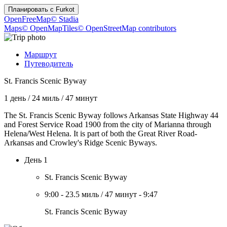
Планировать с
Furkot
OpenFreeMap
© Stadia
Maps
© OpenMapTiles
© OpenStreetMap contributors
Маршрут
Путеводитель
St. Francis Scenic Byway
1 день
/
24 миль
/
47 минут
The St. Francis Scenic Byway follows Arkansas State Highway 44
and Forest Service Road 1900 from the city of Marianna through
Helena/West Helena. It is part of both the Great River Road-
Arkansas and Crowley's Ridge Scenic Byways.
День 1
St. Francis Scenic Byway
9:00
-
23.5 миль
/
47 минут
-
9:47
St. Francis Scenic Byway