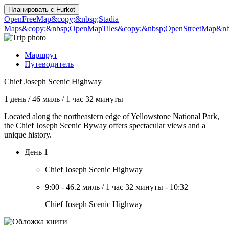
Планировать с
Furkot
OpenFreeMap
&copy;&nbsp;Stadia
Maps
&copy;&nbsp;OpenMapTiles
&copy;&nbsp;OpenStreetMap&nbs
Маршрут
Путеводитель
Chief Joseph Scenic Highway
1 день
/
46 миль
/
1 час 32 минуты
Located along the northeastern edge of Yellowstone National Park,
the Chief Joseph Scenic Byway offers spectacular views and a
unique history.
День 1
Chief Joseph Scenic Highway
9:00
-
46.2 миль
/
1 час 32 минуты
-
10:32
Chief Joseph Scenic Highway