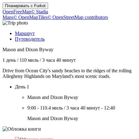
Планировать с
Furkot
OpenFreeMap
© Stadia
Maps
© OpenMapTiles
© OpenStreetMap contributors
Маршрут
Путеводитель
Mason and Dixon Byway
1 день
/
110 миль
/
3 часа 40 минут
Drive from Ocean City's sandy beaches to the ridges of the rolling
Allegheny Highlands on Maryland's most scenic roads.
День 1
Mason and Dixon Byway
9:00
-
110.4 миль
/
3 часа 40 минут
-
12:40
Mason and Dixon Byway