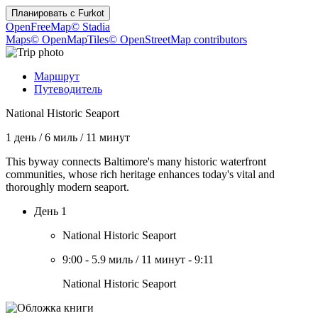
Планировать с
Furkot
OpenFreeMap
© Stadia
Maps
© OpenMapTiles
© OpenStreetMap contributors
Маршрут
Путеводитель
National Historic Seaport
1 день
/
6 миль
/
11 минут
This byway connects Baltimore's many historic waterfront
communities, whose rich heritage enhances today's vital and
thoroughly modern seaport.
День 1
National Historic Seaport
9:00
-
5.9 миль
/
11 минут
-
9:11
National Historic Seaport