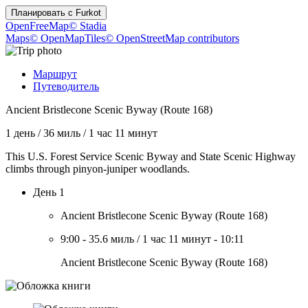
Планировать с
Furkot
OpenFreeMap
© Stadia
Maps
© OpenMapTiles
© OpenStreetMap contributors
Маршрут
Путеводитель
Ancient Bristlecone Scenic Byway (Route 168)
1 день
/
36 миль
/
1 час 11 минут
This U.S. Forest Service Scenic Byway and State Scenic Highway
climbs through pinyon-juniper woodlands.
День 1
Ancient Bristlecone Scenic Byway (Route 168)
9:00
-
35.6 миль
/
1 час 11 минут
-
10:11
Ancient Bristlecone Scenic Byway (Route 168)