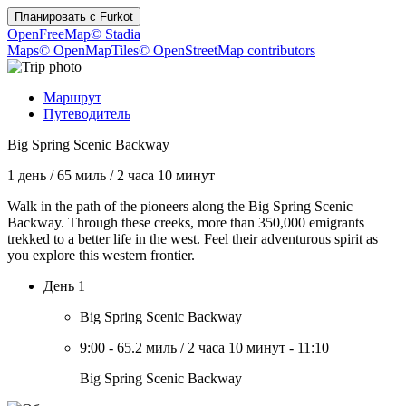
Планировать с
Furkot
OpenFreeMap
© Stadia
Maps
© OpenMapTiles
© OpenStreetMap contributors
Маршрут
Путеводитель
Big Spring Scenic Backway
1 день
/
65 миль
/
2 часа 10 минут
Walk in the path of the pioneers along the Big Spring Scenic
Backway. Through these creeks, more than 350,000 emigrants
trekked to a better life in the west. Feel their adventurous spirit as
you explore this western frontier.
День 1
Big Spring Scenic Backway
9:00
-
65.2 миль
/
2 часа 10 минут
-
11:10
Big Spring Scenic Backway