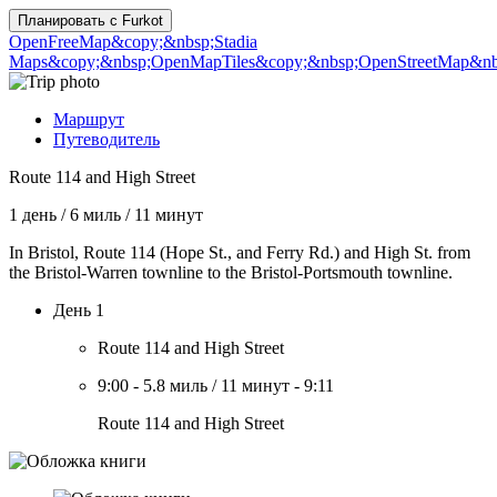
Планировать с
Furkot
OpenFreeMap
&copy;&nbsp;Stadia
Maps
&copy;&nbsp;OpenMapTiles
&copy;&nbsp;OpenStreetMap&nbs
Маршрут
Путеводитель
Route 114 and High Street
1 день
/
6 миль
/
11 минут
In Bristol, Route 114 (Hope St., and Ferry Rd.) and High St. from
the Bristol-Warren townline to the Bristol-Portsmouth townline.
День 1
Route 114 and High Street
9:00
-
5.8 миль
/
11 минут
-
9:11
Route 114 and High Street