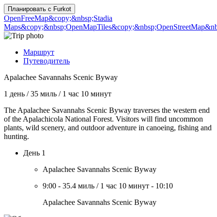
Планировать с
Furkot
OpenFreeMap
&copy;&nbsp;Stadia
Maps
&copy;&nbsp;OpenMapTiles
&copy;&nbsp;OpenStreetMap&nbs
Маршрут
Путеводитель
Apalachee Savannahs Scenic Byway
1 день
/
35 миль
/
1 час 10 минут
The Apalachee Savannahs Scenic Byway traverses the western end
of the Apalachicola National Forest. Visitors will find uncommon
plants, wild scenery, and outdoor adventure in canoeing, fishing and
hunting.
День 1
Apalachee Savannahs Scenic Byway
9:00
-
35.4 миль
/
1 час 10 минут
-
10:10
Apalachee Savannahs Scenic Byway