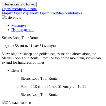
Планировать с
Furkot
OpenFreeMap
© Stadia
Maps
© OpenMapTiles
© OpenStreetMap contributors
Маршрут
Путеводитель
Steens Loop Tour Route
1 день
/
56 миль
/
1 час 51 минута
View bighorn sheep and golden eagles soaring above along the
Steens Loop Tour Route. From the top of the mountain, views can
extend for hundreds of miles.
День 1
Steens Loop Tour Route
9:00
-
55.9 миль
/
1 час 51 минута
-
10:51
Steens Loop Tour Route