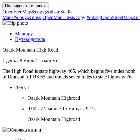
Планировать с
Furkot
OpenFreeMap
&copy;&nbsp;Stadia
Maps
&copy;&nbsp;OpenMapTiles
&copy;&nbsp;OpenStreetMap&nbs
Маршрут
Путеводитель
Ozark Mountain High Road
1 день
/
8 миль
/
15 минут
The High Road is state highway 465, which begins five miles north
of Branson off US 65 and travels seven miles to state highway 76.
День 1
Ozark Mountain Highroad
9:00
-
7.5 миль
/
15 минут
-
9:15
Ozark Mountain Highroad