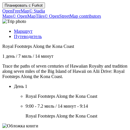
Планировать с
Furkot
OpenFreeMap
© Stadia
Maps
© OpenMapTiles
© OpenStreetMap contributors
Маршрут
Путеводитель
Royal Footsteps Along the Kona Coast
1 день
/
7 миль
/
14 минут
Trace the paths of seven centuries of Hawaiian Royalty and tradition
along seven miles of the Big Island of Hawaii on Alii Drive: Royal
Footsteps Along the Kona Coast.
День 1
Royal Footsteps Along the Kona Coast
9:00
-
7.2 миль
/
14 минут
-
9:14
Royal Footsteps Along the Kona Coast