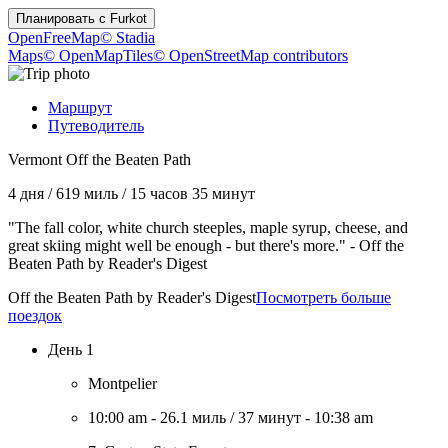
Планировать с
Furkot
OpenFreeMap
© Stadia
Maps
© OpenMapTiles
© OpenStreetMap contributors
Маршрут
Путеводитель
Vermont Off the Beaten Path
4 дня
/
619 миль
/
15 часов 35 минут
"The fall color, white church steeples, maple syrup, cheese, and
great skiing might well be enough - but there's more." - Off the
Beaten Path by Reader's Digest
Off the Beaten Path by Reader's Digest
Посмотреть больше
поездок
День 1
Montpelier
10:00 am
-
26.1 миль
/
37 минут
-
10:38 am