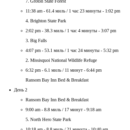
7. Groton State Forest
11:38 am
-
61.4 миль
/
1 час 23 минуты
-
1:02 pm
4. Brighton State Park
2:02 pm
-
38.3 миль
/
1 час 4 минуты
-
3:07 pm
3. Big Falls
4:07 pm
-
53.1 миль
/
1 час 24 минуты
-
5:32 pm
2. Missisquoi National Wildlife Refuge
6:32 pm
-
6.1 миль
/
11 минут
-
6:44 pm
Ransom Bay Inn Bed & Breakfast
День 2
Ransom Bay Inn Bed & Breakfast
9:00 am
-
8.8 миль
/
17 минут
-
9:18 am
5. North Hero State Park
10:18 am
-
8.8 миль
/
21 минута
-
10:40 am